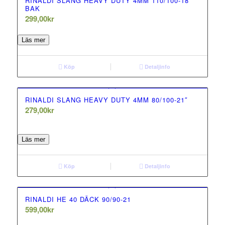
RINALDI SLANG HEAVY DUTY 4MM 110/100-18
BAK
299,00
kr
0.00
out of 5
Läs mer
Köp
Detaljinfo
RINALDI SLANG HEAVY DUTY 4MM 80/100-21″
279,00
kr
0.00
out of 5
Läs mer
Köp
Detaljinfo
RINALDI HE 40 DÄCK 90/90-21
599,00
kr
0.00