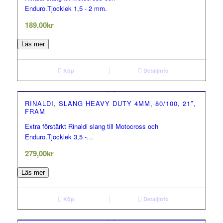
0.00
Enduro.Tjocklek 1,5 - 2 mm.
out of 5
189,00
kr
Läs mer
Köp
Detaljinfo
RINALDI, SLANG HEAVY DUTY 4MM, 80/100, 21″,
FRAM
Extra förstärkt Rinaldi slang till Motocross och
0.00
Enduro.Tjocklek 3,5 -…
out of 5
279,00
kr
Läs mer
Köp
Detaljinfo