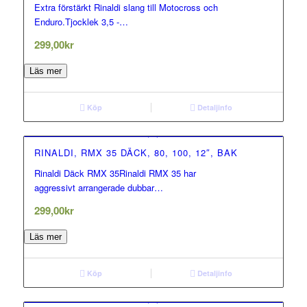
Extra förstärkt Rinaldi slang till Motocross och
0.00
Enduro.Tjocklek 3,5 -…
out of 5
299,00
kr
Läs mer
Köp
Detaljinfo
RINALDI, RMX 35 DÄCK, 80, 100, 12″, BAK
Rinaldi Däck RMX 35Rinaldi RMX 35 har
0.00
aggressivt arrangerade dubbar…
out of 5
299,00
kr
Läs mer
Köp
Detaljinfo