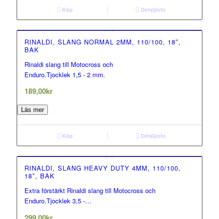
Köp
Detaljinfo
RINALDI, SLANG NORMAL 2MM, 110/100, 18″,
BAK
Rinaldi slang till Motocross och
0.00
Enduro.Tjocklek 1,5 - 2 mm.
out of 5
189,00
kr
Läs mer
Köp
Detaljinfo
RINALDI, SLANG HEAVY DUTY 4MM, 110/100,
18″, BAK
Extra förstärkt Rinaldi slang till Motocross och
0.00
Enduro.Tjocklek 3,5 -…
out of 5
299,00
kr