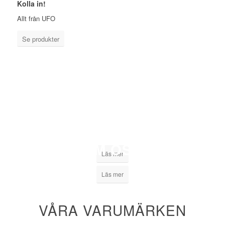
Kolla in!
Allt från UFO
Se produkter
KONTAKTA OSS
OM OSS
Läs mer
Läs mer
VÅRA VARUMÄRKEN