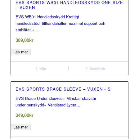
EVS SPORTS WB01 HANDLEDSSKYDD ONE SIZE
– VUXEN
EVS WB01 Handledsskydd Kraftigt
0.00
handledsstöd, tillhandahåller maximal support och
out of 5
stabilitet.+…
389,00
kr
Läs mer
Köp
Detaljinfo
EVS SPORTS BRACE SLEEVE – VUXEN • S
EVS Brace Under sleeves+ Minskar skavsår
0.00
under benskydd+ Ventilerad Lycra…
out of 5
349,00
kr
Läs mer