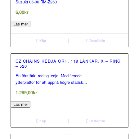
Suzuki 05-06 RM-Z250
0.00
out of 5
6,00
kr
Läs mer
Köp
Detaljinfo
CZ CHAINS KEDJA ORH, 118 LÄNKAR, X – RING
– 520
En förstärkt racingkedja. Modifierade
0.00
ytterplattor för att uppnå högre statisk…
out of 5
1.299,00
kr
Läs mer
Köp
Detaljinfo